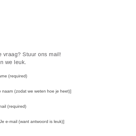
Festival van gemiste kansen
Maar wat doe je nu eigenlijk?
Innoveren … you’re doing it wrong!
Daar is ‘ie dan, die nieuwe site
Vergelijkbaar met dit
e vraag? Stuur ons mail!
n we leuk.
Tags
ame (required)
1:1-Onderwijs
Je naam (zodat we weten hoe je heet)]
8 Elementen Van Succes
Apple
ail (required)
ESP
Event
Innoveren
 Je e-mail (want antwoord is leuk)]
IPad
Onderwijs
See Genius