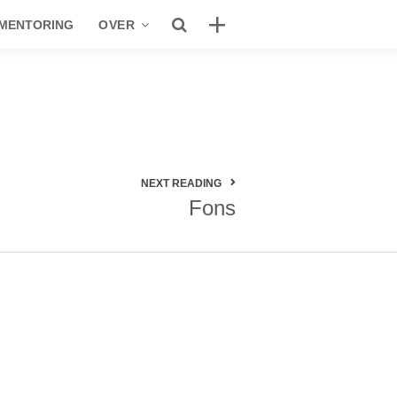
 MENTORING
OVER
See Genius
Studio
Fons
Contact
NEXT READING
Fons
Privacybeleid
Recente berichten
Apple legt met nieuwe tools de lat voor
onderwijs een stuk hoger