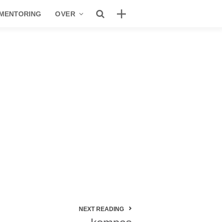
 MENTORING
OVER
See Genius
Studio
Fons
Contact
Privacybeleid
Recente berichten
Apple legt met nieuwe tools de lat voor
NEXT READING
onderwijs een stuk hoger