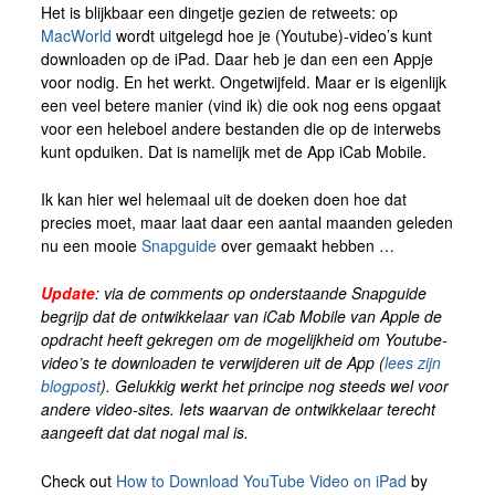
Het is blijkbaar een dingetje gezien de retweets: op
MacWorld
wordt uitgelegd hoe je (Youtube)-video’s kunt
downloaden op de iPad. Daar heb je dan een een Appje
voor nodig. En het werkt. Ongetwijfeld. Maar er is eigenlijk
een veel betere manier (vind ik) die ook nog eens opgaat
voor een heleboel andere bestanden die op de interwebs
kunt opduiken. Dat is namelijk met de App iCab Mobile.
Ik kan hier wel helemaal uit de doeken doen hoe dat
precies moet, maar laat daar een aantal maanden geleden
nu een mooie
Snapguide
over gemaakt hebben …
Update
: via de comments op onderstaande Snapguide
begrijp dat de ontwikkelaar van iCab Mobile van Apple de
opdracht heeft gekregen om de mogelijkheid om Youtube-
video’s te downloaden te verwijderen uit de App (
lees zijn
blogpost
). Gelukkig werkt het principe nog steeds wel voor
andere video-sites. Iets waarvan de ontwikkelaar terecht
aangeeft dat dat nogal mal is.
Check out
How to Download YouTube Video on iPad
by