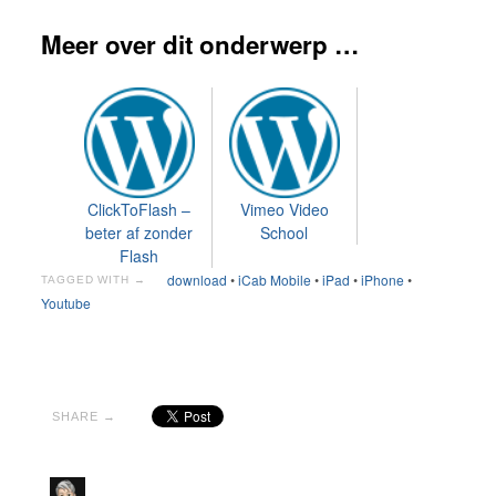
Meer over dit onderwerp …
ClickToFlash –
Vimeo Video
beter af zonder
School
Flash
download
•
iCab Mobile
•
iPad
•
iPhone
•
TAGGED WITH →
Youtube
SHARE →