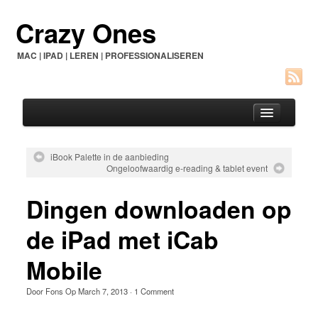
Crazy Ones
MAC | IPAD | LEREN | PROFESSIONALISEREN
iBook Palette in de aanbieding
Ongeloofwaardig e-reading & tablet event
Home
Dingen downloaden op
Over dit blog
Contact
de iPad met iCab
See Genius
Mobile
Door
Fons
Op
March 7, 2013
·
1 Comment