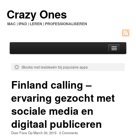
Crazy Ones
MAC | IPAD | LEREN | PROFESSIONALISEREN
iBooks met lesideeën bij populaire apps
Home
Finland calling –
Over dit blog
ervaring gezocht met
Contact
sociale media en
See Genius
digitaal publiceren
Door
Fons
Op
March 30, 2015
·
0 Comments