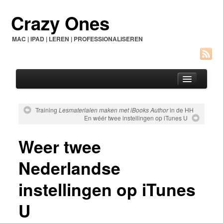
Crazy Ones
MAC | IPAD | LEREN | PROFESSIONALISEREN
Training
Lesmaterialen maken met iBooks Author
in de HH
En wéér twee instellingen op iTunes U
Home
Weer twee
Over dit blog
Contact
Nederlandse
See Genius
instellingen op iTunes
U