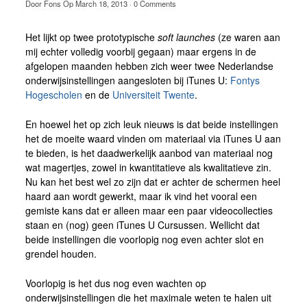
Door
Fons
Op
March 18, 2013
·
0 Comments
Het lijkt op twee prototypische
soft launches
(ze waren aan
mij echter volledig voorbij gegaan) maar ergens in de
afgelopen maanden hebben zich weer twee Nederlandse
onderwijsinstellingen aangesloten bij iTunes U:
Fontys
Hogescholen
en de
Universiteit Twente
.
En hoewel het op zich leuk nieuws is dat beide instellingen
het de moeite waard vinden om materiaal via iTunes U aan
te bieden, is het daadwerkelijk aanbod van materiaal nog
wat magertjes, zowel in kwantitatieve als kwalitatieve zin.
Nu kan het best wel zo zijn dat er achter de schermen heel
haard aan wordt gewerkt, maar ik vind het vooral een
gemiste kans dat er alleen maar een paar videocollecties
staan en (nog) geen iTunes U Cursussen. Wellicht dat
beide instellingen die voorlopig nog even achter slot en
grendel houden.
Voorlopig is het dus nog even wachten op
onderwijsinstellingen die het maximale weten te halen uit