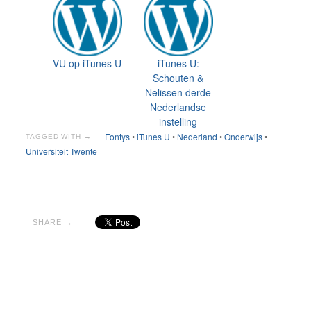
VU op iTunes U
iTunes U:
Schouten &
Nelissen derde
Nederlandse
instelling
Fontys
•
iTunes U
•
Nederland
•
Onderwijs
•
TAGGED WITH →
Universiteit Twente
SHARE →