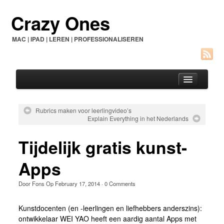
Crazy Ones
MAC | IPAD | LEREN | PROFESSIONALISEREN
Rubrics maken voor leerlingvideo’s
Explain Everything in het Nederlands
Home
Tijdelijk gratis kunst-
Over dit blog
Contact
Apps
See Genius
Door
Fons
Op
February 17, 2014
·
0 Comments
Kunstdocenten (en -leerlingen en liefhebbers anderszins):
ontwikkelaar WEI YAO heeft een aardig aantal Apps met