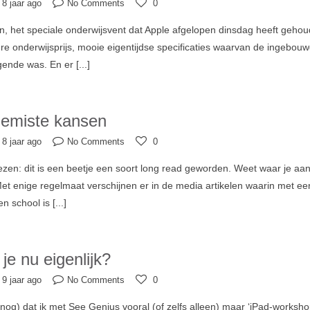
8 jaar ago
No Comments
0
en, het speciale onderwijsvent dat Apple afgelopen dinsdag heeft geh
re onderwijsprijs, mooie eigentijdse specificaties waarvan de ingebou
gende was. En er
[...]
gemiste kansen
8 jaar ago
No Comments
0
ezen: dit is een beetje een soort long read geworden. Weet waar je aan 
et enige regelmaat verschijnen er in de media artikelen waarin met e
en school is
[...]
je nu eigenlijk?
9 jaar ago
No Comments
0
g) dat ik met See Genius vooral (of zelfs alleen) maar ‘iPad-worksho