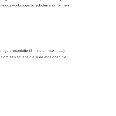
See Genius Lab
eiteloos workshops bij scholen naar binnen
Recente reacties
Categorieën
blog
htige presentatie (3 minuten maximaal)
 om een situatie die ik de afgelopen tijd
nieuws