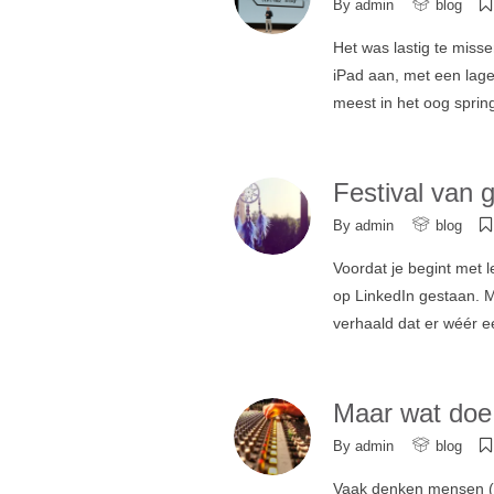
By
admin
blog
Het was lastig te miss
iPad aan, met een lage
meest in het oog sprin
Festival van 
By
admin
blog
Voordat je begint met l
op LinkedIn gestaan. M
verhaald dat er wéér e
Maar wat doe 
By
admin
blog
Vaak denken mensen (no