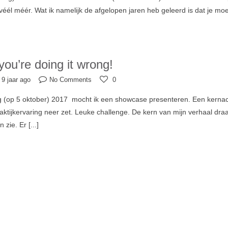
véél méér. Wat ik namelijk de afgelopen jaren heb geleerd is dat je mo
ou’re doing it wrong!
9 jaar ago
No Comments
0
g (op 5 oktober) 2017 mocht ik een showcase presenteren. Een kernac
ktijkervaring neer zet. Leuke challenge. De kern van mijn verhaal draait
n zie. Er
[...]