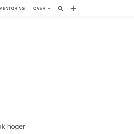
 MENTORING
OVER
See Genius
Studio
Fons
Contact
Privacybeleid
Recente berichten
Apple legt met nieuwe tools de lat voor
uk hoger
onderwijs een stuk hoger