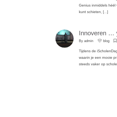
Genius inmiddels héél 
kunt schieten,
[...]
Innoveren … y
By
admin
blog
Tijdens de iScholenDa
waarin je een mooie pra
steeds vaker op schole