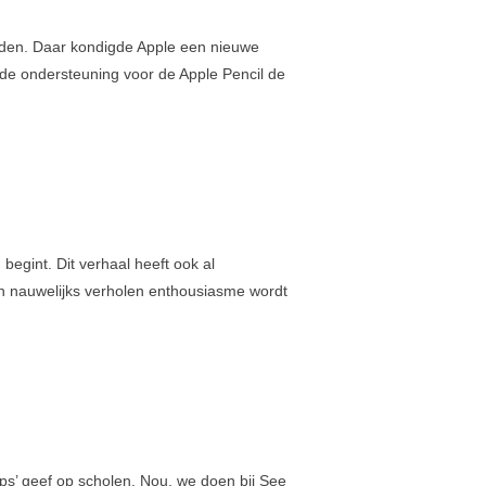
Festival van gemiste kansen
Maar wat doe je nu eigenlijk?
ouden. Daar kondigde Apple een nieuwe
wde ondersteuning voor de Apple Pencil de
Innoveren … you’re doing it wrong!
Daar is ‘ie dan, die nieuwe site
Vergelijkbaar met dit
Tags
begint. Dit verhaal heeft ook al
en nauwelijks verholen enthousiasme wordt
1:1-Onderwijs
8 Elementen Van Succes
Apple
ESP
Event
Innoveren
IPad
Onderwijs
See Genius
ps’ geef op scholen. Nou, we doen bij See