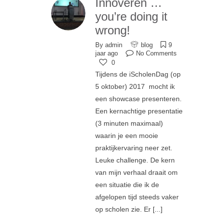
Innoveren …
you’re doing it
wrong!
By
admin
blog
9
jaar ago
No Comments
0
Tijdens de iScholenDag (op
5 oktober) 2017 mocht ik
een showcase presenteren.
Een kernachtige presentatie
(3 minuten maximaal)
waarin je een mooie
praktijkervaring neer zet.
Leuke challenge. De kern
van mijn verhaal draait om
een situatie die ik de
afgelopen tijd steeds vaker
op scholen zie. Er
[...]