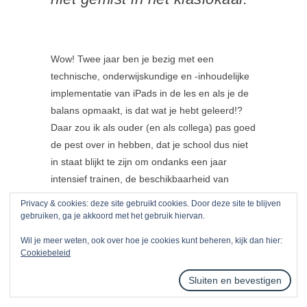
Wow! Twee jaar ben je bezig met een
technische, onderwijskundige en -inhoudelijke
implementatie van iPads in de les en als je de
balans opmaakt, is dat wat je hebt geleerd!?
Daar zou ik als ouder (en als collega) pas goed
de pest over in hebben, dat je school dus niet
in staat blijkt te zijn om ondanks een jaar
intensief trainen, de beschikbaarheid van
analoge en digitale leermiddelen in de les, de
Privacy & cookies: deze site gebruikt cookies. Door deze site te blijven
bijna onbegrensde mogelijkheden van de iPad.
gebruiken, ga je akkoord met het gebruik hiervan.
Als begeleider van implementatietrajecten met
Wil je meer weten, ook over hoe je cookies kunt beheren, kijk dan hier:
iPad kan ik alleen maar meewarig het hoofd
Cookiebeleid
schudden om zo’n ongelooflijke verspilling van
geld en middelen, van ideeën en van kansen.